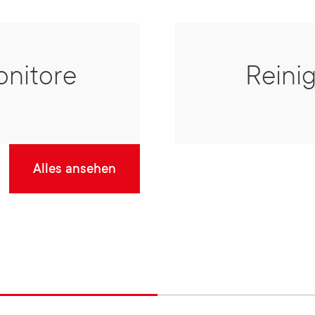
onitore
Reini
Alles ansehen