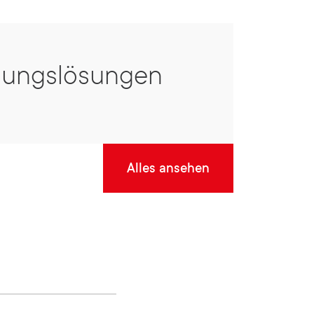
n
u
u
gungslösungen
Alles ansehen