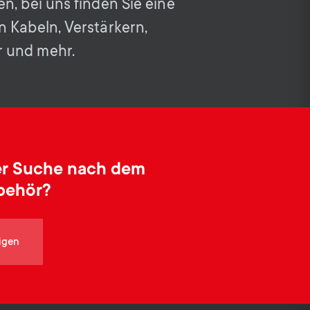
o
o
n, bei uns finden Sie eine
Soundbar-Halterungen
 Kabeln, Verstärkern,
n
n
 und mehr.
Kabelmanagement
d
d
a
a
r
r
der Suche nach dem
behör?
y
y
p
s
igen
r
u