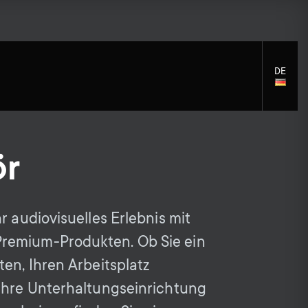
DE
LANGU
SELECT
ör
S
S
Montagezubehör
Allgemeine Unterstützung
r audiovisuelles Erlebnis mit
Reinigungslösungen
e
Zubehör
e
emium-Produkten. Ob Sie ein
Signalverteilung
ten, Ihren Arbeitsplatz
c
c
Zubehör für Monitorarme
Ihre Unterhaltungseinrichtung
Kabel