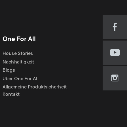
Visi
our
One For All
Fac
pag
House Stories
Visi
(op
our
Nachhaltigkeit
in
You
new
Blogs
cha
tab)
Über One For All
Visi
(op
our
Allgemeine Produktsicherheit
in
Ins
Kontakt
new
pag
tab)
(op
in
new