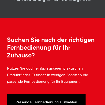
Kabelmanagement
n
o
a
n
r
d
y
a
Suchen Sie nach der richtigen
p
Fernbedienung für Ihr
r
r
Zuhause?
y
o
Nutzen Sie doch einfach unseren praktischen
s
Produktfinder. Er findet in wenigen Schritten die
d
passende Fernbedienung für Ihr Equipment.
u
u
p
c
Passende Fernbedienung auswählen