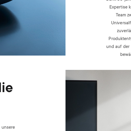
Expertise 
Team z
Universal
zuverlä
Produktent
und auf der 
bewäh
Image
ie
s unsere