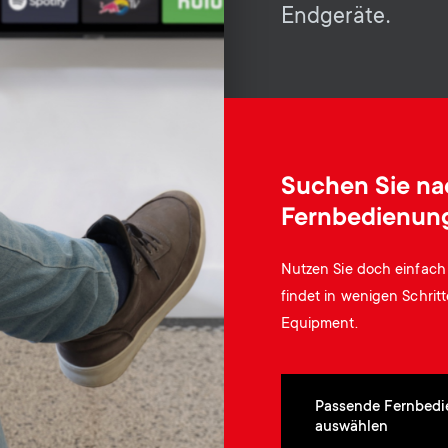
Endgeräte.
Suchen Sie nac
Fernbedienung
Nutzen Sie doch einfach 
findet in wenigen Schrit
Equipment.
Passende Fernbed
auswählen