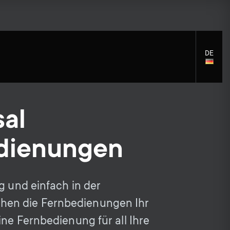
DE
LANGU
SELECT
sal
dienungen
S
S
Montagezubehör
Allgemeine Unterstützung
Reinigungslösungen
e
Zubehör
e
g und einfach in der
Signalverteilung
c
en die Fernbedienungen Ihr
c
Zubehör für Monitorarme
ine Fernbedienung für all Ihre
Kabel