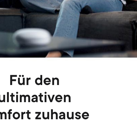
n
u
u
Für den
ultimativen
mfort zuhause