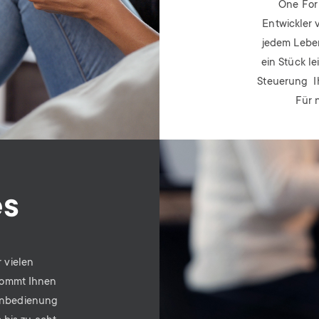
One For 
Entwickler 
jedem Leben
ein Stück l
Steuerung I
Für 
Image
es
 vielen
Kommt Ihnen
ernbedienung