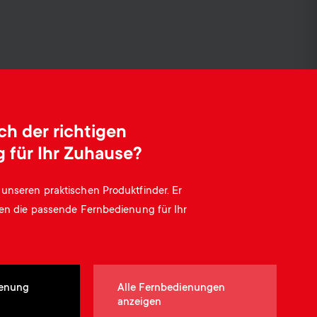
o
o
Soundbar-Halterungen
n
n
Kabelmanagement
d
d
a
a
h der richtigen
 für Ihr Zuhause?
r
r
unseren praktischen Produktfinder. Er
y
y
ten die passende Fernbedienung für Ihr
p
s
r
u
ienung
Alle Fernbedienungen
anzeigen