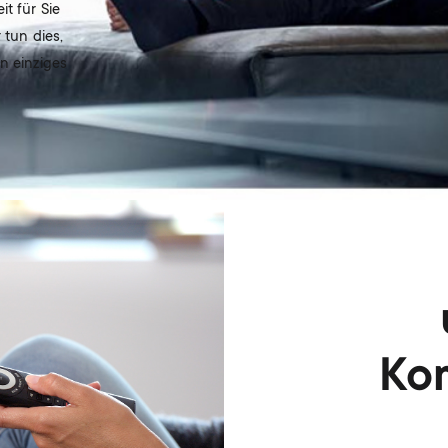
t für Sie
 tun dies,
n einziges
Ko