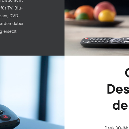
 bis zu acht
für TV, Blu-
bars, DVD-
werden dabei
 ersetzt.
Des
de
Dank 30-jäh