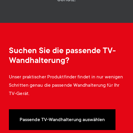
Kabelmanagement
n
o
a
n
r
d
y
a
Suchen Sie die passende TV-
p
Wandhalterung?
r
r
y
Unser praktischer Produktfinder findet in nur wenigen
o
Schritten genau die passende Wandhalterung für Ihr
s
TV-Gerät.
d
u
u
p
Passende TV-Wandhalterung auswählen
c