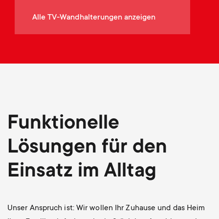
p
t
Alle TV-Wandhalterungen anzeigen
o
s
r
m
t
e
m
n
Funktionelle
e
u
Lösungen für den
n
Einsatz im Alltag
u
Unser Anspruch ist: Wir wollen Ihr Zuhause und das Heim