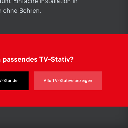
o
o
um. Einfache Installation in
Soundbar-Halterungen
 ohne Bohren.
n
n
Kabelmanagement
d
d
a
a
n passendes TV-Stativ?
r
r
y
y
V-Ständer
Alle TV-Stative anzeigen
p
s
r
u