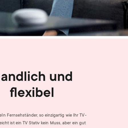
n
u
u
andlich und
flexibel
eln Fernsehständer, so einzigartig wie Ihr TV-
leicht ist ein TV Stativ kein Muss, aber ein gut