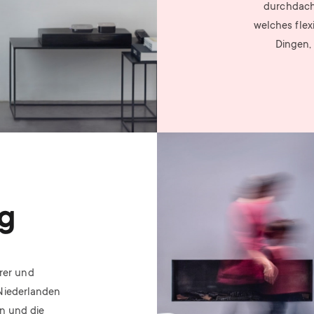
durchdach
welches flex
Dingen,
Image
g
rer und
Niederlanden
gn und die