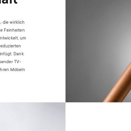
aft
 die wirklich
ie Feinheiten
entwickelt, um
reduzierten
infügt. Dank
isender TV-
Ihren Möbeln