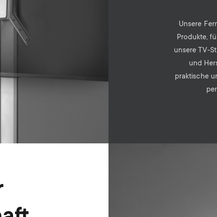
Unsere Fern
Produkte, fü
unsere TV-St
und Hers
praktische u
pe
Image
r