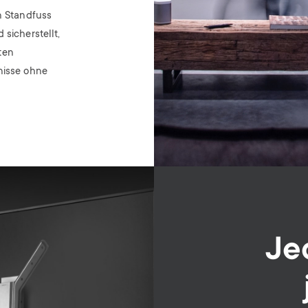
n Standfuss
 sicherstellt,
ten
nisse ohne
Je