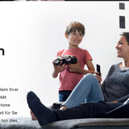
n
Heim Ihrer
 Mit
 Home
t für Sie
 tun dies,
n einziges