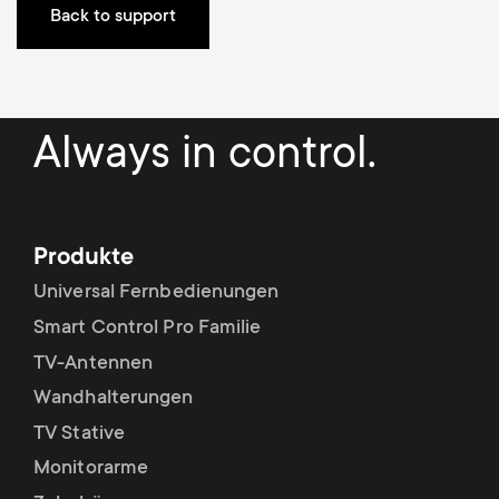
Kabelmanagement
n
o
Back to support
a
n
r
d
Always in control.
y
a
p
r
r
Produkte
y
Universal Fernbedienungen
o
Smart Control Pro Familie
s
d
TV-Antennen
u
Wandhalterungen
u
TV Stative
p
Monitorarme
c