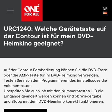
Unterhaltungselektronik
n
TV-Wandhalterungen
Blogs
DE
Kundendienst
LAN
Gaming
a
TV Stative
SELE
House Stories
Skip
Universal Fernbedienungen
v
Monitor-Arme
URC1240: Welche Gerätetaste auf
to
Nachhaltigkeit
main
der Contour ist für mein DVD-
TV-Antennen
Gaming Monitorarme
content
i
Über One For All
Heimkino geeignet?
S
TV-Wandhalterungen
Montagezubehör
g
e
TV Stative
Reinigungslösungen
a
Monitor-Arme
Auf der Contour Fernbedienung können Sie die DVD-Taste
Signalverteilung
c
oder die AMP-Taste für Ihr DVD-Heimkino verwenden.
t
S
Allgemeine Unterstützung
Testen Sie nach dem Programmieren des Einstellcodes die
Zubehör für Monitorarme
o
Volumentasten.
i
e
Zubehör
Überprüfen Sie auch, ob mit den Nummerntasten 1-0 die
Kabel
n
Eingänge geändert werden können und ob Wiedergabe
o
c
und Stopp mit dem DVD-Heimkino korrekt funktionieren.
Soundbar-Halterungen
d