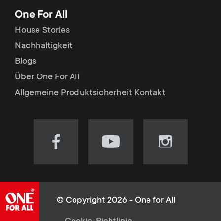
One For All
House Stories
Nachhaltigkeit
Blogs
Über One For All
Allgemeine Produktsicherheit Kontakt
Visit
Visit
Visit
our
our
our
Facebook
YouTube
Instagram
page
channel
page
(opens
(opens
(opens
© Copyright 2026 - One for All
in
in
in