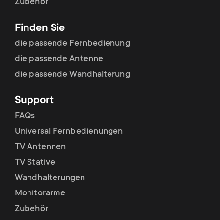
p
Zubehör
t
o
Finden Sie
s
die passende Fernbedienung
r
die passende Antenne
m
t
die passende Wandhalterung
e
m
Support
n
FAQs
e
Universal Fernbedienungen
u
n
TV Antennen
TV Stative
u
Wandhalterungen
Monitorarme
Zubehör