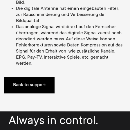
Kabelmanagement
n
o
Bild.
Die digitale Antenne hat einen eingebauten Filter,
a
zur Rauschminderung und Verbesserung der
n
Bildqualität.
r
Das analoge Signal wird direkt auf den Fernseher
d
übertragen, während das digitale Signal zuerst noch
y
decodiert werden muss. Auf diese Weise können
a
Fehlerkorrekturen sowie Daten Kompression auf das
Signal für den Erhalt von wie zusätzliche Kanäle,
p
EPG, Pay-TV, interaktive Spiele, etc. gemacht
r
werden.
r
y
o
Back to support
s
d
u
u
p
Always in control.
c