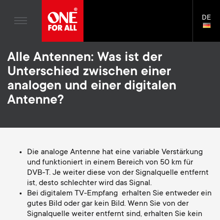
Unterhaltungselektronik
n
TV-Wandhalterungen
Blogs
DE
Kundendienst
LAN
Gaming
a
TV Stative
SELE
House Stories
Skip
Universal Fernbedienungen
v
Monitor-Arme
Alle Antennen: Was ist der
to
Nachhaltigkeit
main
Unterschied zwischen einer
TV-Antennen
Gaming Monitorarme
content
i
Über One For All
analogen und einer digitalen
S
TV-Wandhalterungen
Montagezubehör
Antenne?
g
e
TV Stative
Reinigungslösungen
a
Monitor-Arme
Signalverteilung
c
t
S
Die analoge Antenne hat eine variable Verstärkung
Allgemeine Unterstützung
Zubehör für Monitorarme
und funktioniert in einem Bereich von 50 km für
o
DVB-T. Je weiter diese von der Signalquelle entfernt
i
e
Zubehör
Kabel
ist, desto schlechter wird das Signal.
n
Bei digitalem TV-Empfang erhalten Sie entweder ein
o
c
Soundbar-Halterungen
gutes Bild oder gar kein Bild. Wenn Sie von der
d
Signalquelle weiter entfernt sind, erhalten Sie kein