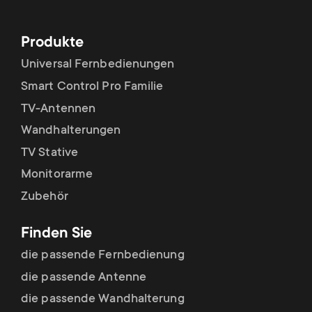
p
t
o
Produkte
s
Universal Fernbedienungen
r
m
Smart Control Pro Familie
t
TV-Antennen
e
Wandhalterungen
m
TV Stative
n
e
Monitorarme
u
Zubehör
n
Finden Sie
u
die passende Fernbedienung
die passende Antenne
die passende Wandhalterung