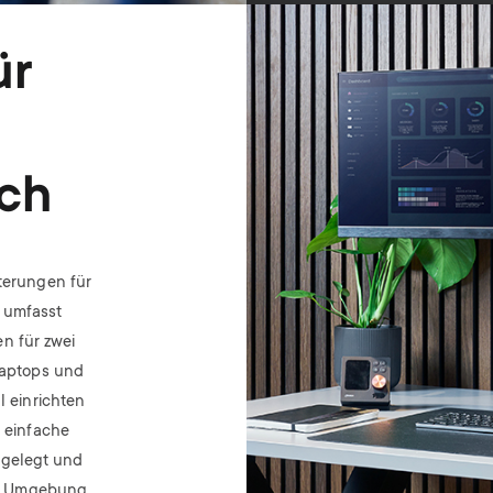
Image
ür
ich
terungen für
 umfasst
n für zwei
Laptops und
l einrichten
e einfache
sgelegt und
nte Umgebung