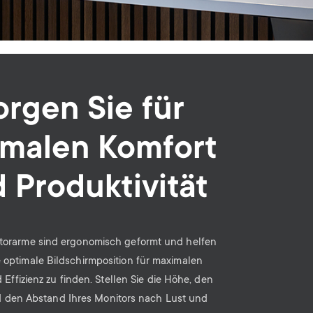
n
u
u
orgen Sie für
imalen Komfort
 Produktivität
torarme sind ergonomisch geformt und helfen
e optimale Bildschirmposition für maximalen
Effizienz zu finden. Stellen Sie die Höhe, den
 den Abstand Ihres Monitors nach Lust und