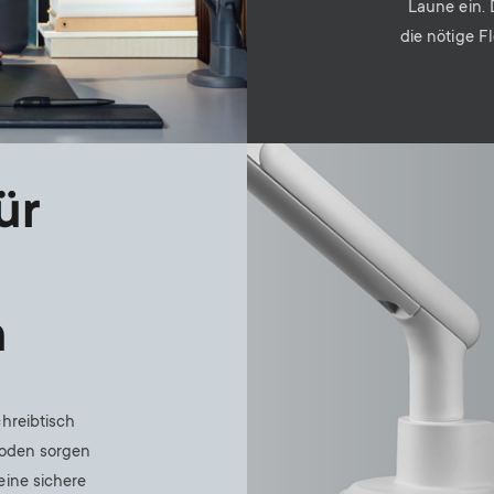
Laune ein. 
die nötige F
Image
ür
n
chreibtisch
hoden sorgen
eine sichere