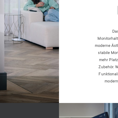
Das
Monitorhalt
moderne Ästhe
stabile Mo
mehr Platz
Zubehör. W
Funktional
moderne
Image