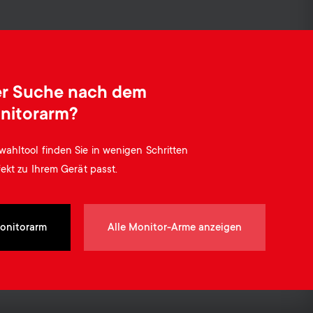
o
o
Soundbar-Halterungen
n
n
Kabelmanagement
d
d
der Suche nach dem
nitorarm?
a
a
ahltool finden Sie in wenigen Schritten
r
r
ekt zu Ihrem Gerät passt.
y
y
onitorarm
Alle Monitor-Arme anzeigen
p
s
r
u