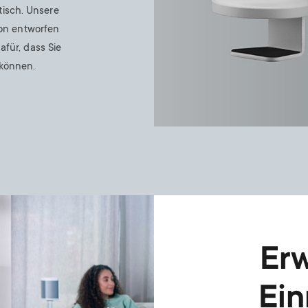
tisch. Unsere
ion entworfen
für, dass Sie
 können.
Erw
Ein