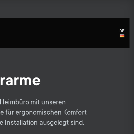
DE
LANGU
SELECT
rarme
S
S
Montagezubehör
Allgemeine Unterstützung
Reinigungslösungen
e
Zubehör
e
r Heimbüro mit unseren
Signalverteilung
ie für ergonomischen Komfort
c
c
Zubehör für Monitorarme
e Installation ausgelegt sind.
Kabel