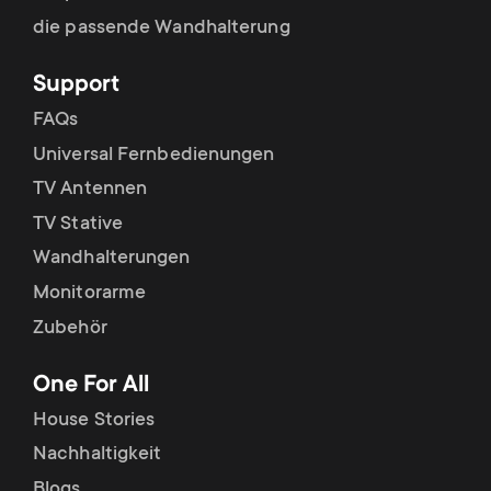
p
t
die passende Wandhalterung
o
s
Support
r
FAQs
m
Universal Fernbedienungen
t
e
TV Antennen
m
TV Stative
n
Wandhalterungen
e
u
Monitorarme
n
Zubehör
u
One For All
House Stories
Nachhaltigkeit
Blogs