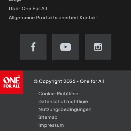
Über One For All
Allgemeine Produktsicherheit Kontakt
Visit
Visit
Visit
our
our
our
Facebook
YouTube
Instagram
page
channel
page
(opens
(opens
(opens
© Copyright 2026 - One for All
in
in
in
L
Cookie-Richtlinie
new
new
new
Datenschutzrichtlinie
tab)
tab)
tab)
e
Nutzungsbedingungen
Sitemap
g
Impressum