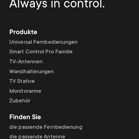
Always in control.
n
o
a
n
r
d
Produkte
y
Universal Fernbedienungen
a
Smart Control Pro Familie
p
r
TV-Antennen
r
Wandhalterungen
y
TV Stative
o
Monitorarme
s
d
Zubehör
u
u
Finden Sie
p
die passende Fernbedienung
c
die passende Antenne