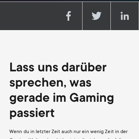
Kabelmanagement
n
o
a
n
r
d
y
a
p
r
Lass uns darüber
r
y
sprechen, was
o
s
gerade im Gaming
d
u
passiert
u
p
c
Wenn du in letzter Zeit auch nur ein wenig Zeit in der