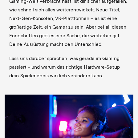
p
Gaming-Welt verbracht hast, ist dir sicher aufgefallen,
t
wie schnell sich alles weiterentwickelt. Neue Titel,
o
Next-Gen-Konsolen, VR-Plattformen – es ist eine
s
großartige Zeit, ein Gamer zu sein. Aber bei all diesen
r
Fortschritten gibt es eine Sache, die weiterhin gilt:
m
Deine Ausrüstung macht den Unterschied.
t
e
Lass uns darüber sprechen, was gerade im Gaming
m
passiert – und warum das richtige Hardware-Setup
n
e
dein Spielerlebnis wirklich verändern kann.
u
n
Image
u